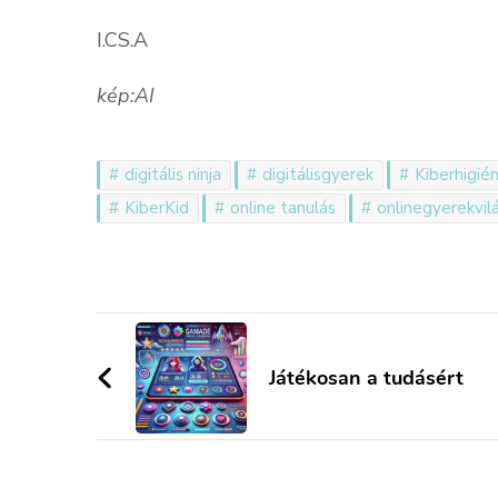
I.CS.A
kép:AI
digitális ninja
digitálisgyerek
Kiberhigién
KiberKid
online tanulás
onlinegyerekvil
Bejegyzések
navigációja
Játékosan a tudásért