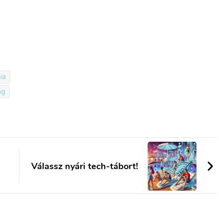
ia
ág
Válassz nyári tech-tábort!