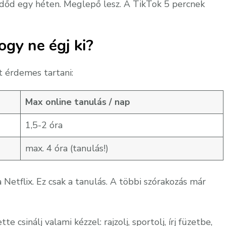
dőd egy héten. Meglepő lesz. A TikTok 5 percnek
ogy ne égj ki?
it érdemes tartani:
Max online tanulás / nap
1,5-2 óra
max. 4 óra (tanulás!)
 Netflix. Ez csak a tanulás. A többi szórakozás már
e csinálj valami kézzel: rajzolj, sportolj, írj füzetbe,