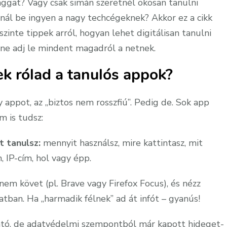
ggat? Vagy csak simán szeretnél okosan tanulni
nál be ingyen a nagy techcégeknek? Akkor ez a cikk
szinte tippek arról, hogyan lehet digitálisan tanulni
s ne adj le mindent magadról a netnek.
k rólad a tanulós appok?
y appot, az „biztos nem rosszfiú”. Pedig de. Sok app
m is tudsz:
t tanulsz:
mennyit használsz, mire kattintasz, mit
 IP-cím, hol vagy épp.
em követ (pl. Brave vagy Firefox Focus), és nézz
zatban. Ha „harmadik félnek” ad át infót – gyanús!
tó, de adatvédelmi szempontból már kapott hideget-