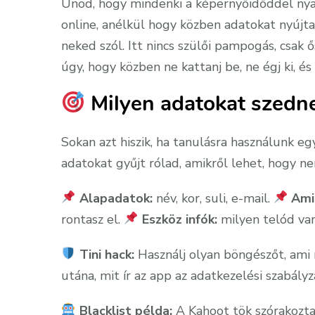
Unod, hogy mindenki a képernyőidőddel nya
online, anélkül hogy közben adatokat nyújta
neked szól. Itt nincs szülői pampogás, csak ő
úgy, hogy közben ne kattanj be, ne égj ki, é
Milyen adatokat szedne
Sokan azt hiszik, ha tanulásra használunk eg
adatokat gyűjt rólad, amikről lehet, hogy ne
Alapadatok:
név, kor, suli, e-mail.
Ami
rontasz el.
Eszköz infók:
milyen telód van,
Tini hack:
Használj olyan böngészőt, ami n
utána, mit ír az app az adatkezelési szabály
Blacklist példa:
A Kahoot tök szórakozta