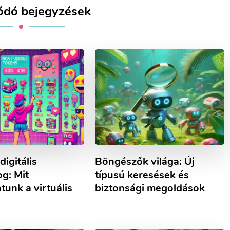
ódó bejegyzések
digitális
Böngészők világa: Új
og: Mit
típusú keresések és
tunk a virtuális
biztonsági megoldások