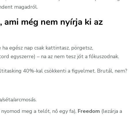
indent magadról.
 ami még nem nyírja ki az
a egész nap csak kattintasz, pörgetsz,
cord egyszerre) – na az nem tesz jót a fókuszodnak.
ltitasking 40%-kal csökkenti a figyelmet. Brutál, nem?
a/séta/arcmosás.
nyomod meg a telót, nő egy fa),
Freedom
(lezárja a