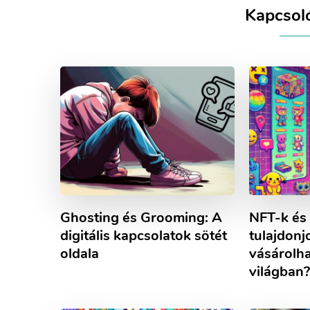
Kapcsol
Ghosting és Grooming: A
NFT-k és 
digitális kapcsolatok sötét
tulajdonj
oldala
vásárolha
világban?