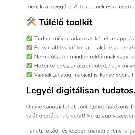
menj ki a levegőre. A testednek és a fejednek
Túlélő toolkit
Tudod, milyen adatokat kér el az app, és 
Be van állítva időkorlát – akár csak emlé
Nem dőlsz be minden reklámnak vagy „e
Hetente egyszer átgondolod, hogy mi volt
Vannak „analóg” napjaid is: könyv, sport, 
Legyél digitálisan tudatos. 
Online tanulni lehet cool. Lehet hatékony. 
saját digitális rutinodat! Ne az app vezess
Tanulj, fejlődj, és közben maradj offline is igaz