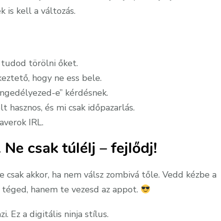
 is kell a változás.
tudod törölni őket.
keztető, hogy ne ess bele.
ngedélyezed-e” kérdésnek.
 hasznos, és mi csak időpazarlás.
haverok IRL.
Ne csak túlélj – fejlődj!
De csak akkor, ha nem válsz zombivá tőle. Vedd kézbe a
en téged, hanem te vezesd az appot.
i. Ez a digitális ninja stílus.