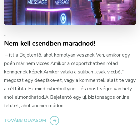
..
Nem kell csendben maradnod!
– itt a Bejelentő, ahol komolyan vesznek Van, amikor egy
poén már nem vicces.Amikor a csoportchatben rólad
keringenek képek.Amikor valaki a suliban „csak viccből”
megoszt egy deepfake-et, vagy a kommentek alatt te vagy
a céltábla. Ez mind cyberbullying – és most végre van hely,
ahol elmondhatod.A Bejelentő egy új, biztonságos online
felület, ahol anonim módon …
TOVÁBB OLVASOM