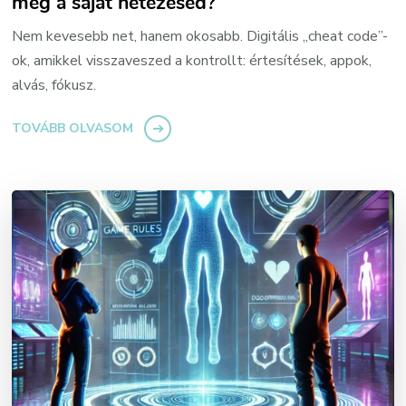
meg a saját netezésed?
Nem kevesebb net, hanem okosabb. Digitális „cheat code”-
ok, amikkel visszaveszed a kontrollt: értesítések, appok,
alvás, fókusz.
TOVÁBB OLVASOM