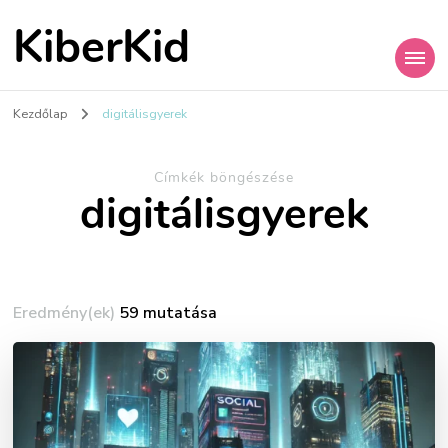
KiberKid
Kezdőlap
digitálisgyerek
Címkék böngészése
digitálisgyerek
Eredmény(ek)
59 mutatása