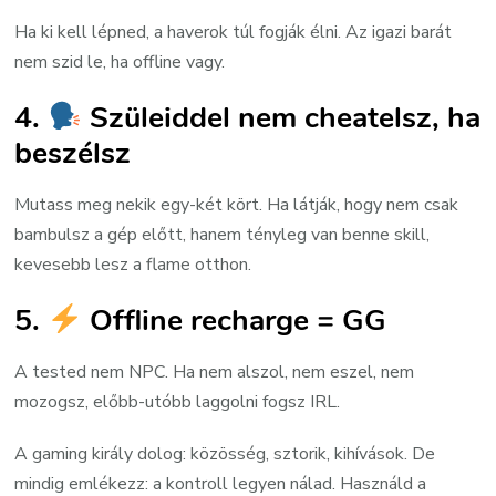
Ha ki kell lépned, a haverok túl fogják élni. Az igazi barát
nem szid le, ha offline vagy.
4.
Szüleiddel nem cheatelsz, ha
beszélsz
Mutass meg nekik egy-két kört. Ha látják, hogy nem csak
bambulsz a gép előtt, hanem tényleg van benne skill,
kevesebb lesz a flame otthon.
5.
Offline recharge = GG
A tested nem NPC. Ha nem alszol, nem eszel, nem
mozogsz, előbb-utóbb laggolni fogsz IRL.
A gaming király dolog: közösség, sztorik, kihívások. De
mindig emlékezz: a kontroll legyen nálad. Használd a