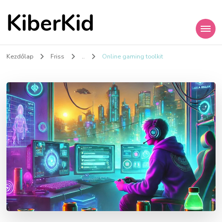
KiberKid
Kezdőlap
Friss
..
Online gaming toolkit