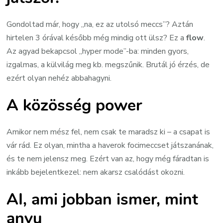
Gondoltad már, hogy „na, ez az utolsó meccs”? Aztán
hirtelen 3 órával később még mindig ott ülsz? Ez a
flow
.
Az agyad bekapcsol „hyper mode”-ba: minden gyors,
izgalmas, a külvilág meg kb. megszűnik. Brutál jó érzés, de
ezért olyan nehéz abbahagyni.
A közösség power
Amikor nem mész fel, nem csak te maradsz ki – a csapat is
vár rád. Ez olyan, mintha a haverok focimeccset játszanának,
és te nem jelensz meg. Ezért van az, hogy még fáradtan is
inkább bejelentkezel: nem akarsz csalódást okozni.
AI, ami jobban ismer, mint
anyu