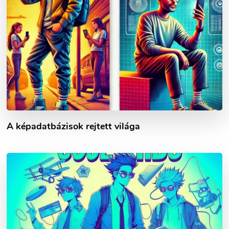
A képadatbázisok rejtett világa