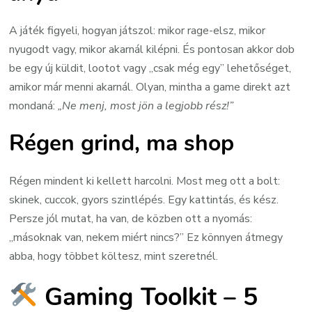
A játék figyeli, hogyan játszol: mikor rage-elsz, mikor
nyugodt vagy, mikor akarnál kilépni. És pontosan akkor dob
be egy új küldit, lootot vagy „csak még egy” lehetőséget,
amikor már menni akarnál. Olyan, mintha a game direkt azt
mondaná:
„Ne menj, most jön a legjobb rész!”
Régen grind, ma shop
Régen mindent ki kellett harcolni. Most meg ott a bolt:
skinek, cuccok, gyors szintlépés. Egy kattintás, és kész.
Persze jól mutat, ha van, de közben ott a nyomás:
„másoknak van, nekem miért nincs?” Ez könnyen átmegy
abba, hogy többet költesz, mint szeretnél.
Gaming Toolkit – 5