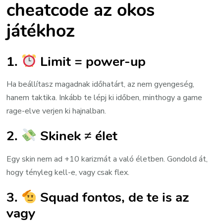
cheatcode az okos
játékhoz
1.
Limit = power-up
Ha beállítasz magadnak időhatárt, az nem gyengeség,
hanem taktika. Inkább te lépj ki időben, minthogy a game
rage-elve verjen ki hajnalban.
2.
Skinek ≠ élet
Egy skin nem ad +10 karizmát a való életben. Gondold át,
hogy tényleg kell-e, vagy csak flex.
3.
Squad fontos, de te is az
vagy