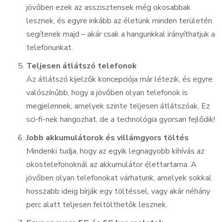
jövőben ezek az asszisztensek még okosabbak
lesznek, és egyre inkább az életünk minden területén
segítenek majd – akár csak a hangunkkal irányíthatjuk a
telefonunkat.
Teljesen átlátszó telefonok
Az átlátszó kijelzők koncepciója már létezik, és egyre
valószínűbb, hogy a jövőben olyan telefonok is
megjelennek, amelyek szinte teljesen átlátszóak. Ez
sci-fi-nek hangozhat, de a technológia gyorsan fejlődik!
Jobb akkumulátorok és villámgyors töltés
Mindenki tudja, hogy az egyik legnagyobb kihívás az
okostelefonoknál az akkumulátor élettartama. A
jövőben olyan telefonokat várhatunk, amelyek sokkal
hosszabb ideig bírják egy töltéssel, vagy akár néhány
perc alatt teljesen feltölthetők lesznek.