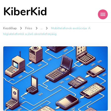
KiberKid
Kezdőlap
Friss
..
Mobiltelefonok evolúciója: A
téglatelefontól a jövő okostelefonjáiig