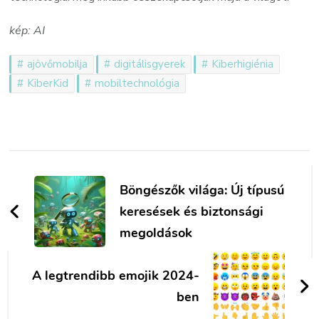
kép: AI
ajövőmobilja
digitálisgyerek
Kiberhigiénia
KiberKid
mobiltechnológia
Bejegyzések
navigációja
Böngészők világa: Új típusú
keresések és biztonsági
megoldások
A legtrendibb emojik 2024-
ben