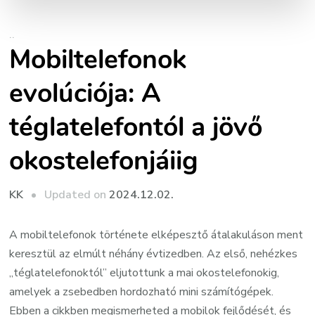
..
Mobiltelefonok
evolúciója: A
téglatelefontól a jövő
okostelefonjáiig
Updated on
2024.12.02.
KK
A mobiltelefonok története elképesztő átalakuláson ment
keresztül az elmúlt néhány évtizedben. Az első, nehézkes
„téglatelefonoktól” eljutottunk a mai okostelefonokig,
amelyek a zsebedben hordozható mini számítógépek.
Ebben a cikkben megismerheted a mobilok fejlődését, és