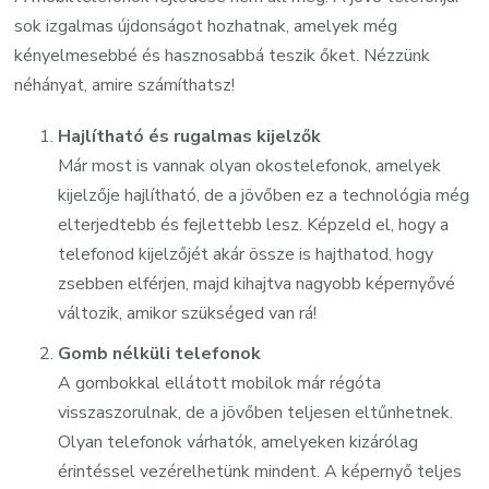
sok izgalmas újdonságot hozhatnak, amelyek még
kényelmesebbé és hasznosabbá teszik őket. Nézzünk
néhányat, amire számíthatsz!
Hajlítható és rugalmas kijelzők
Már most is vannak olyan okostelefonok, amelyek
kijelzője hajlítható, de a jövőben ez a technológia még
elterjedtebb és fejlettebb lesz. Képzeld el, hogy a
telefonod kijelzőjét akár össze is hajthatod, hogy
zsebben elférjen, majd kihajtva nagyobb képernyővé
változik, amikor szükséged van rá!
Gomb nélküli telefonok
A gombokkal ellátott mobilok már régóta
visszaszorulnak, de a jövőben teljesen eltűnhetnek.
Olyan telefonok várhatók, amelyeken kizárólag
érintéssel vezérelhetünk mindent. A képernyő teljes