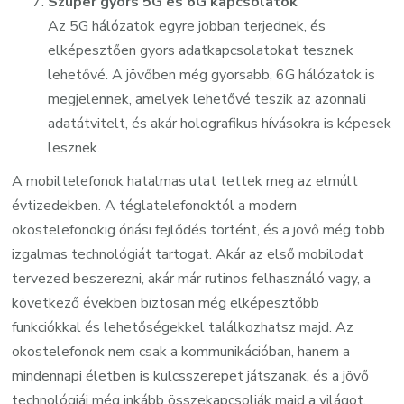
Szuper gyors 5G és 6G kapcsolatok
Az 5G hálózatok egyre jobban terjednek, és
elképesztően gyors adatkapcsolatokat tesznek
lehetővé. A jövőben még gyorsabb, 6G hálózatok is
megjelennek, amelyek lehetővé teszik az azonnali
adatátvitelt, és akár holografikus hívásokra is képesek
lesznek.
A mobiltelefonok hatalmas utat tettek meg az elmúlt
évtizedekben. A téglatelefonoktól a modern
okostelefonokig óriási fejlődés történt, és a jövő még több
izgalmas technológiát tartogat. Akár az első mobilodat
tervezed beszerezni, akár már rutinos felhasználó vagy, a
következő években biztosan még elképesztőbb
funkciókkal és lehetőségekkel találkozhatsz majd. Az
okostelefonok nem csak a kommunikációban, hanem a
mindennapi életben is kulcsszerepet játszanak, és a jövő
technológiái még inkább összekapcsolják majd a világot.