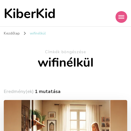
KiberKid
Kezdőlap
wifinélkül
Címkék böngészése
wifinélkül
Eredmény(ek)
1 mutatása