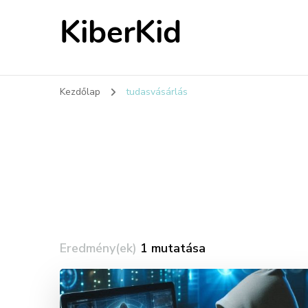
KiberKid
Kezdőlap
tudasvásárlás
Eredmény(ek)
1 mutatása