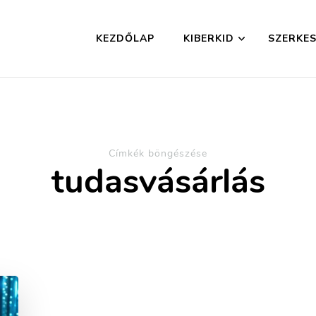
KEZDŐLAP
KIBERKID
SZERKES
Címkék böngészése
tudasvásárlás