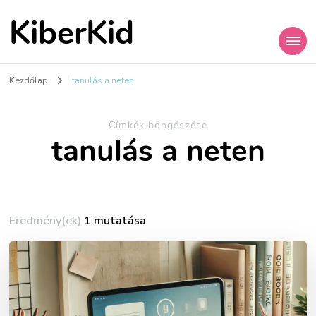
KiberKid
Kezdőlap
tanulás a neten
Címkék böngészése
tanulás a neten
Eredmény(ek)
1 mutatása