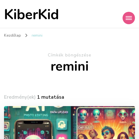
KiberKid
Kezdőlap
remini
Címkék böngészése
remini
Eredmény(ek)
1 mutatása