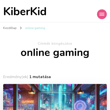
KiberKid
Kezdőlap
online gaming
Címkék böngészése
online gaming
Eredmény(ek)
1 mutatása