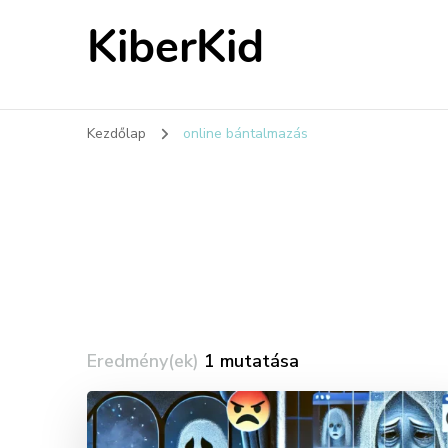
KiberKid
Kezdőlap
online bántalmazás
Eredmény(ek)
1 mutatása