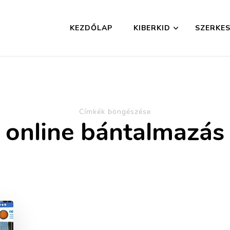
KEZDŐLAP
KIBERKID
SZERKES
Címkék böngészése
online bántalmazás