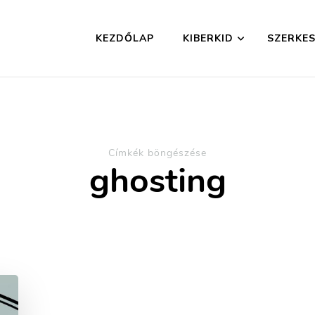
KEZDŐLAP
KIBERKID
SZERKES
Címkék böngészése
ghosting