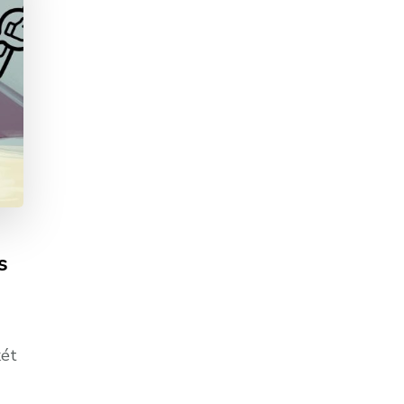
s
két