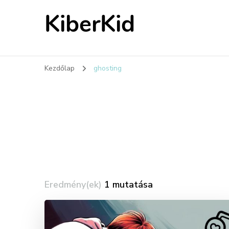
KiberKid
Kezdőlap
ghosting
Eredmény(ek)
1 mutatása